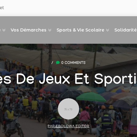
et
e
Vos Démarches
Sports & Vie Scolaire
Solidarité
/
0 COMMENTS
es De Jeux Et Sport
PAR EBOLOWA EDITOR