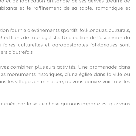
o et de fabrication artisanale de ses dérivés (beurre de
bitants et le raffinement de sa table, romantique et
n fournie d’événements sportifs, folkloriques, culturels,
3 éditions de tour cycliste. Une édition de l’ascension du
oires culturelles et agropastorales folkloriques sont
rs d’autrefois.
uvez combiner plusieurs activités. Une promenade dans
e des monuments historiques, d’une église dans la ville ou
ns les villages en miniature, où vous pouvez voir tous les
ournée, car la seule chose qui nous importe est que vous