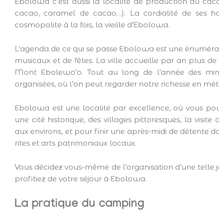
Ebolowa c’est aussi la localité de production du caca
cacao, caramel de cacao…). La cordialité de ses ha
cosmopolite à la fois, la vieille d’Ebolowa.
L’agenda de ce qui se passe Ebolowa est une énumératio
musicaux et de fêtes. La ville accueille par an plus de 
Mont Ebolewo’o. Tout au long de l’année des mini-f
organisées, où l’on peut regarder notre richesse en métie
Ebolowa est une localité par excellence, où vous po
une cité historique, des villages pittoresques, la visit
aux environs, et pour finir une après-midi de détente da
rites et arts patrimoniaux locaux.
Vous décidez vous-même de l’organisation d’une telle j
profitiez de votre séjour à Ebolowa.
La pratique du camping