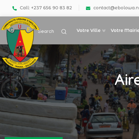
Call: +237 656 90 83 82
contact@ebolowa.n
Votre Ville
Votre Mairi
Search
Air